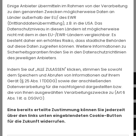
Einige Anbieter übermitteln im Rahmen von der Verarbeitung
zu den genannten Zwecken möglicherweise Daten an
Länder außerhalb der EU/ des EWR
(Drittlanddatenübermittlung), z.B. in die USA. Das
Datenschutzniveau in diesen Ländern ist möglicherweise
nicht mit dem in den EU-/EWR-Ländern vergleichbar. Es
Kontaktformular
besteht daher ein erhöhtes Risiko, dass staatliche Behörden
auf diese Daten zugreifen können. Weitere Informationen zu
Sicherheitsgarantien finden Sie in den Datenschutzrichtlinien
des jeweiligen Anbieters.
Vorname *
Indem Sie auf „ALLE ZULASSEN" klicken, stimmen Sie sowohl
dem Speichern und Abrufen von Informationen auf Ihrem
01
Gerät (§ 25 Abs. 1 TDDDG) sowie der anschließenden
Datenverarbeitung für die nachfolgend dargestellten bzw.
Nachname *
die von Ihnen ausgewählten Verarbeitungszwecke zu (Art 6
in
Abs. 1 lit. a. DSGVO).
Wh
Eine bereits erteilte Zustimmung können Sie jederzeit
über den links unten eingeblendeten Cookie-Button
für die Zukunft widerrufen.
Fa
E-Mail-Adresse *