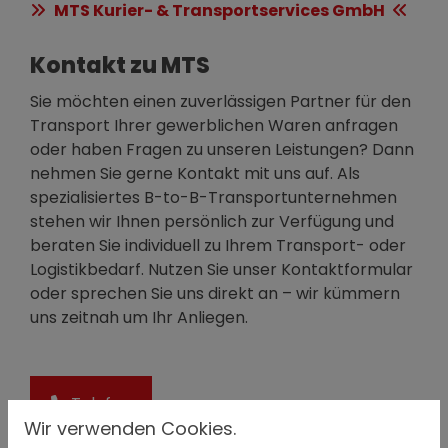
MTS Kurier- & Transportservices GmbH
Kontakt zu MTS
Sie möchten einen zuverlässigen Partner für den
Transport Ihrer gewerblichen Waren anfragen
oder haben Fragen zu unseren Leistungen? Dann
nehmen Sie gerne Kontakt mit uns auf. Als
spezialisiertes B-to-B-Transportunternehmen
stehen wir Ihnen persönlich zur Verfügung und
beraten Sie individuell zu Ihrem Transport- oder
Logistikbedarf. Nutzen Sie unser Kontaktformular
oder sprechen Sie uns direkt an – wir kümmern
uns zeitnah um Ihr Anliegen.
Telefon
Wir verwenden Cookies.