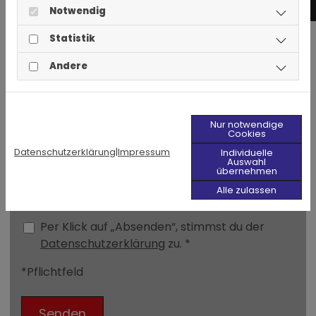
In
Notwendig
Statistik
Telefon/Mobil
Andere
Ihre Nachricht
Nur notwendige
Cookies
Datenschutzerklärung
|
Impressum
Individuelle
Auswahl
übernehmen
Alle zulassen
Per Klick auf „Absenden“, stimmst du der
Datenschutzerklärung
zu. *
*Pflichtfeld