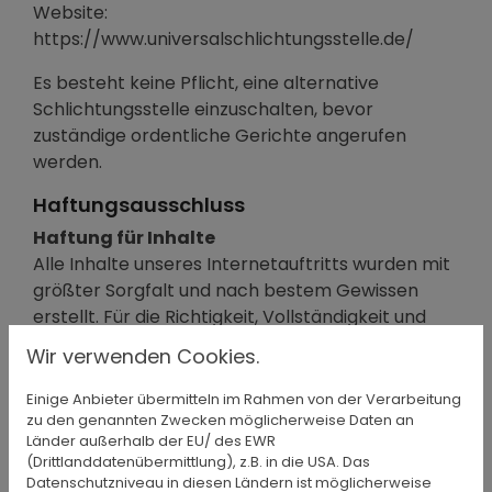
Website:
https://www.universalschlichtungsstelle.de/
Es besteht keine Pflicht, eine alternative
Schlichtungsstelle einzuschalten, bevor
zuständige ordentliche Gerichte angerufen
werden.
Haftungsausschluss
Haftung für Inhalte
Alle Inhalte unseres Internetauftritts wurden mit
größter Sorgfalt und nach bestem Gewissen
erstellt. Für die Richtigkeit, Vollständigkeit und
Aktualität der Inhalte können wir jedoch keine
Wir verwenden Cookies.
Gewähr übernehmen. Als Diensteanbieter sind
wir für eigene Inhalte auf diesen Seiten nach den
Einige Anbieter übermitteln im Rahmen von der Verarbeitung
zu den genannten Zwecken möglicherweise Daten an
allgemeinen Gesetzen verantwortlich. Wir sind
Länder außerhalb der EU/ des EWR
jedoch nicht verpflichtet, übermittelte oder
(Drittlanddatenübermittlung), z.B. in die USA. Das
gespeicherte fremde Informationen zu
Datenschutzniveau in diesen Ländern ist möglicherweise