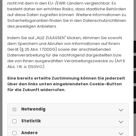
überwachen oder nach Umständen zu forschen,
nicht mit dem in den EU-/EWR-Ländern vergleichbar. Es
besteht daher ein erhöhtes Risiko, dass staatliche Behörden
die auf eine rechtswidrige Tätigkeit hinweisen.
auf diese Daten zugreifen können. Weitere Informationen zu
Verpflichtungen zur Entfernung oder Sperrung
Sicherheitsgarantien finden Sie in den Datenschutzrichtlinien
der Nutzung von Informationen nach den
des jeweiligen Anbieters.
allgemeinen Gesetzen bleiben hiervon
Indem Sie auf „ALLE ZULASSEN" klicken, stimmen Sie sowohl
unberührt.
dem Speichern und Abrufen von Informationen auf Ihrem
01
Gerät (§ 25 Abs. 1 TDDDG) sowie der anschließenden
Eine diesbezügliche Haftung ist jedoch erst ab
Datenverarbeitung für die nachfolgend dargestellten bzw.
dem Zeitpunkt der Kenntniserlangung einer
die von Ihnen ausgewählten Verarbeitungszwecke zu (Art 6
in
konkreten Rechtsverletzung möglich. Bei
Abs. 1 lit. a. DSGVO).
Bekanntwerden von den o.g. Rechtsverletzungen
Wh
Eine bereits erteilte Zustimmung können Sie jederzeit
werden wir diese Inhalte unverzüglich entfernen.
über den links unten eingeblendeten Cookie-Button
für die Zukunft widerrufen.
Fa
Alle Angebote sind freibleibend und
unverbindlich. Wir behalten uns ausdrücklich vor,
Teile der Seiten oder das gesamte Angebot ohne
In
Notwendig
gesonderte Ankündigung zu verändern, zu
Statistik
ergänzen, zu löschen oder die Veröffentlichung
zeitweise oder endgültig einzustellen.
Andere